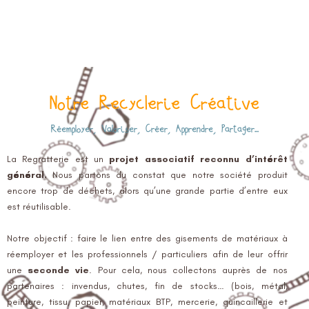
Notre Recyclerie Créative
Réemployer, Valoriser, Créer, Apprendre, Partager...
La Regratterie est un
projet associatif reconnu d’intérêt
général.
Nous partons du constat que notre société produit
encore trop de déchets, alors qu’une grande partie d’entre eux
est réutilisable.
Notre objectif : faire le lien entre des gisements de matériaux à
réemployer et les professionnels / particuliers afin de leur offrir
une
seconde vie
. Pour cela, nous collectons auprès de nos
partenaires : invendus, chutes, fin de stocks… (bois, métal,
peinture, tissu, papier, matériaux BTP, mercerie, quincaillerie et