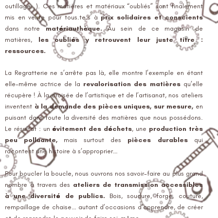
outillage…). Ces matières et matériaux “oubliés” sont finalement
mis en vente pour tous.te.s à
prix solidaires et conscients
dans notre
matériauthèque.
Au sein de ce magasin de
matières,
les oubliés y retrouvent leur juste titre :
ressources.
La Regratterie ne s’arrête pas là, elle montre l’exemple en étant
elle-même actrice de la
revalorisation des matières
qu’elle
récupère ! À la croisée de l’artistique et de l’artisanat, nos ateliers
inventent
à la demande des pièces uniques, sur mesure,
en
puisant dans toute la diversité des matières que nous possédons.
Le résultat : un
évitement des déchets
, une
production très
peu polluante,
mais surtout des
pièces durables
qui
racontent une histoire à s’approprier…
Pour boucler la boucle, nous ouvrons nos savoir-faire au plus grand
nombre à travers des
ateliers de transmission accessibles
à une diversité de publics.
Bois, soudure, forge, couture,
rempaillage de chaise… autant d’occasions d’apprendre, de créer