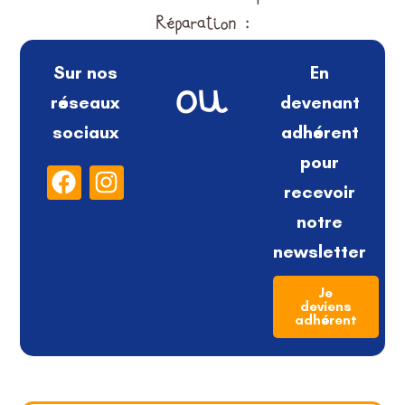
Réparation :
Sur nos
En
ou
réseaux
devenant
sociaux
adhérent
pour
F
I
recevoir
a
n
c
s
notre
e
t
newsletter
b
a
o
g
Je
deviens
o
r
adhérent
k
a
m