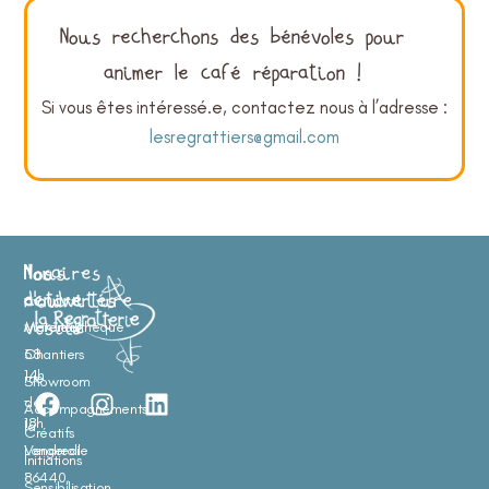
Nous recherchons des bénévoles pour
animer le café réparation !
Si vous êtes intéressé.e, contactez nous à l’adresse :
lesregrattiers@gmail.com
Nous
Horaires
Nos
rendre
d'ouverture
activités
visite
Mercredi
Matériauthèque
:
58
Chantiers
14h
rue
Showroom
F
I
L
–
de
Accompagnements
a
n
i
18h
la
Créatifs
c
s
n
Longerolle
Vendredi
Initiations
e
t
k
:
86440,
Sensibilisation