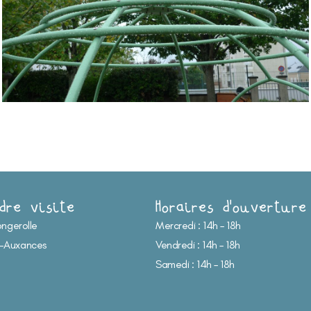
dre visite
Horaires d'ouverture
ongerolle
Mercredi : 14h – 18h
-Auxances
Vendredi : 14h – 18h
Samedi : 14h – 18h