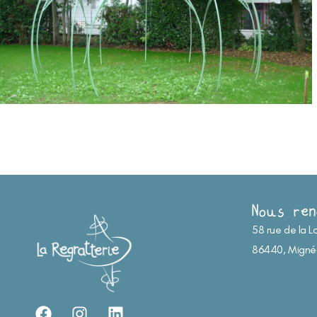
Nous ren
58 rue de la L
86440, Migné
F
I
L