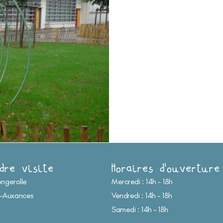
dre visite
Horaires d'ouverture
ongerolle
Mercredi : 14h – 18h
-Auxances
Vendredi : 14h – 18h
Samedi : 14h – 18h